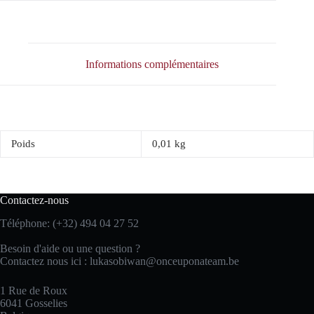
Informations complémentaires
Poids
0,01 kg
Contactez-nous
Téléphone: (+32) 494 04 27 52
Besoin d'aide ou une question ?
Contactez nous ici :
lukasobiwan@onceuponateam.be
1 Rue de Roux
6041 Gosselies