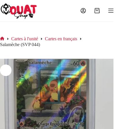
Passer
au
contenu
Panier
d’achat
Cartes à l'unité
Cartes en français
Accueil
Salamèche (SVP 044)