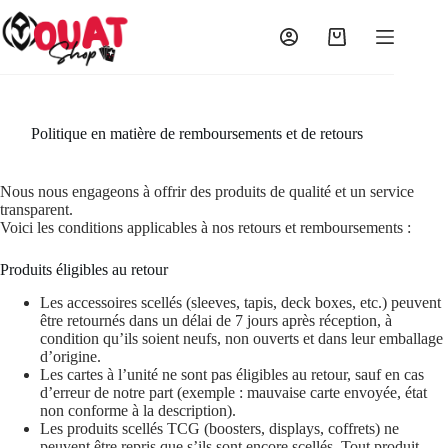
Passer
au
contenu
Panier
d’achat
Politique en matière de remboursements et de retours
Nous nous engageons à offrir des produits de qualité et un service
transparent.
Voici les conditions applicables à nos retours et remboursements :
Produits éligibles au retour
Les accessoires scellés (sleeves, tapis, deck boxes, etc.) peuvent
être retournés dans un délai de 7 jours après réception, à
condition qu’ils soient neufs, non ouverts et dans leur emballage
d’origine.
Les cartes à l’unité ne sont pas éligibles au retour, sauf en cas
d’erreur de notre part (exemple : mauvaise carte envoyée, état
non conforme à la description).
Les produits scellés TCG (boosters, displays, coffrets) ne
peuvent être repris que s’ils sont encore scellés. Tout produit