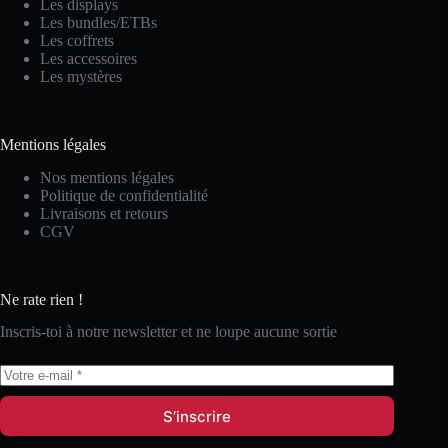
Les displays
Les bundles/ETBs
Les coffrets
Les accessoires
Les mystères
Mentions légales
Nos mentions légales
Politique de confidentialité
Livraisons et retours
CGV
Ne rate rien !
Inscris-toi à notre newsletter et ne loupe aucune sortie
S’inscrire