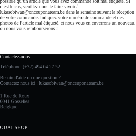
possible qu’un article que vous avez commandé soit mal étiqueté. Si
c’est le cas, veuillez nous le faire savoir à
lukasobiwan@onceuponateam.be dans la semaine suivant la réception
de votre commande. Indiquez votre numéro de commande et des
photos de l’article mal étiqueté, et nous vous en enverrons un nouveau,
ou nous vous rembourserons !
Contactez-nous
Téléphone: (+32) 494 04 27 52
Besoin d'aide ou une question ?
Contactez nous ici :
lukasobiwan@onceuponateam.be
1 Rue de Roux
6041 Gosselies
Belgique
OUAT SHOP