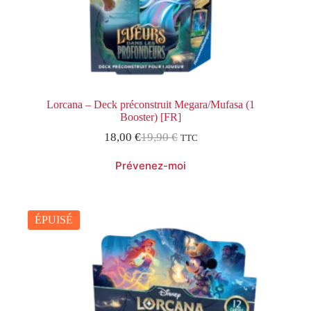
Lorcana – Deck préconstruit Megara/Mufasa (1
Booster) [FR]
18,00
€
19,90
€
TTC
Le
Le
prix
prix
initial
actuel
était :
est :
19,90 €.
18,00 €.
ÉPUISÉ