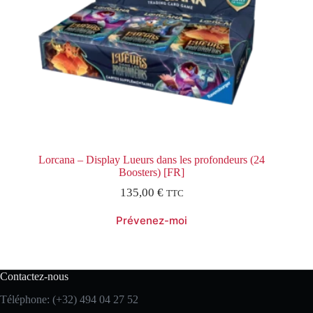
Lorcana – Display Lueurs dans les profondeurs (24
Boosters) [FR]
135,00
€
TTC
Contactez-nous
Téléphone: (+32) 494 04 27 52