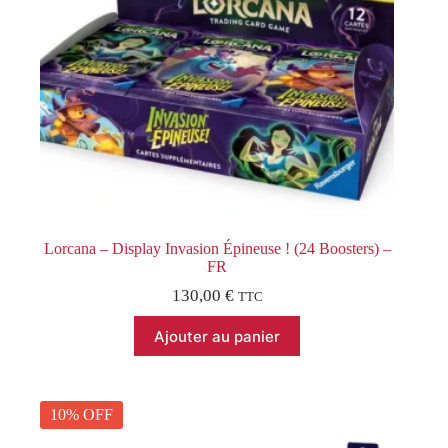
Lorcana – Display Invasion Épineuse ! (24 Boosters) –
FR
130,00
€
TTC
Ajouter au panier
10% OFF