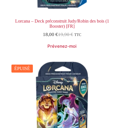
Lorcana – Deck préconstruit Judy/Robin des bois (1
Booster) [FR]
18,00
€
19,90
€
TTC
Le
Le
prix
prix
initial
actuel
était :
est :
19,90 €.
18,00 €.
ÉPUISÉ