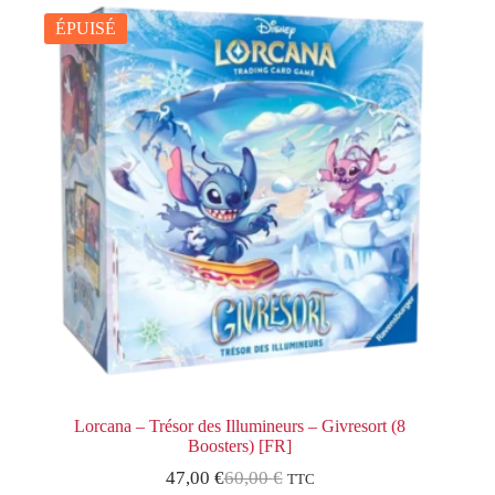
ÉPUISÉ
Lorcana – Trésor des Illumineurs – Givresort (8
Boosters) [FR]
47,00
€
60,00
€
TTC
Le
Le