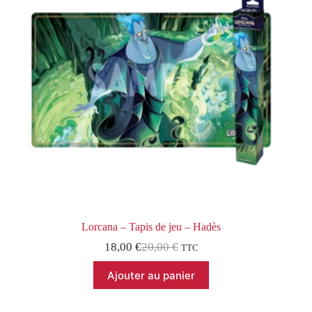
Lorcana – Tapis de jeu – Hadès
18,00
€
20,00
€
TTC
Le
Le
prix
prix
Ajouter au panier
initial
actuel
était :
est :
20,00 €.
18,00 €.