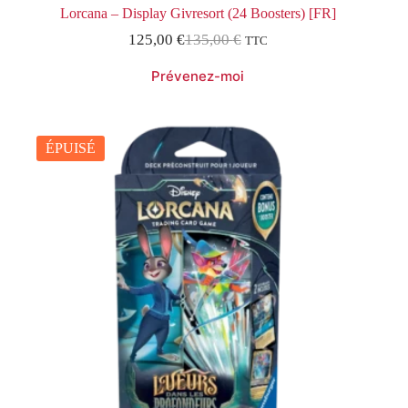
Lorcana – Display Givresort (24 Boosters) [FR]
125,00
€
135,00
€
TTC
Le
Le
prix
prix
initial
actuel
était :
est :
135,00 €.
125,00 €.
ÉPUISÉ