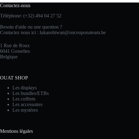
Contactez-nous
Téléphone: (+32) 494 04 27 52
Besoin d'aide ou une question ?
Contactez nous ici :
lukasobiwan@onceuponateam.be
1 Rue de Roux
6041 Gosselies
Belgique
OUAT SHOP
Les displays
Les bundles/ETBs
Les coffrets
Les accessoires
Les mystères
Mentions légales