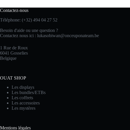
Contactez-nous
Téléphone: (+32) 494 04 27 52
Besoin d'aide ou une question ?
Contactez nous ici :
lukasobiwan@onceuponateam.be
1 Rue de Roux
6041 Gosselies
Belgique
OUAT SHOP
Les displays
Les bundles/ETBs
Les coffrets
Les accessoires
Les mystères
Mentions légales