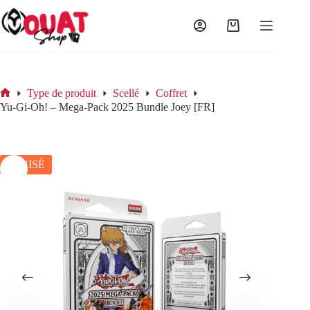
Passer
au
contenu
Panier
d’achat
Type de produit
Scellé
Coffret
Accueil
Yu-Gi-Oh! – Mega-Pack 2025 Bundle Joey [FR]
ÉPUISÉ