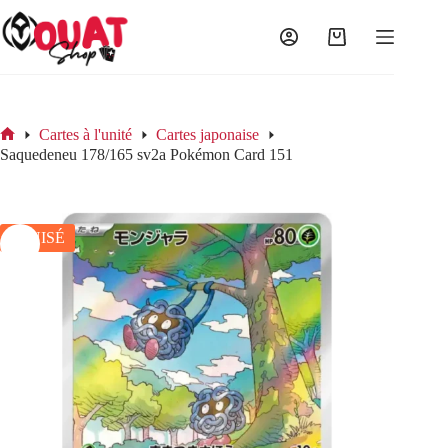
Passer
au
contenu
Panier
d’achat
Cartes à l'unité
Cartes japonaise
Accueil
Saquedeneu 178/165 sv2a Pokémon Card 151
ÉPUISÉ