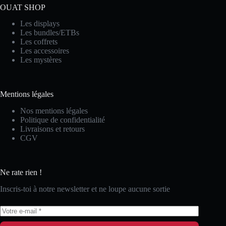
OUAT SHOP
Les displays
Les bundles/ETBs
Les coffrets
Les accessoires
Les mystères
Mentions légales
Nos mentions légales
Politique de confidentialité
Livraisons et retours
CGV
Ne rate rien !
Inscris-toi à notre newsletter et ne loupe aucune sortie