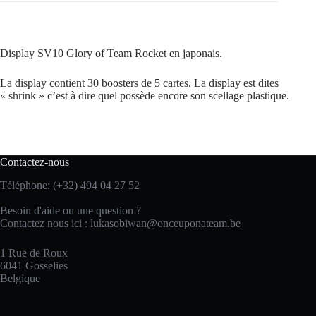
Display SV10 Glory of Team Rocket en japonais.
La display contient 30 boosters de 5 cartes. La display est dites
« shrink » c’est à dire quel possède encore son scellage plastique.
Contactez-nous
Téléphone: (+32) 494 04 27 52
Besoin d'aide ou une question ?
Contactez nous ici :
lukasobiwan@onceuponateam.be
1 Rue de Roux
6041 Gosselies
Belgique