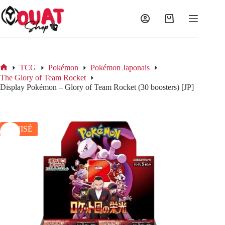
Passer
au
contenu
Panier
d’achat
TCG
Pokémon
Pokémon Japonais
Accueil
The Glory of Team Rocket
Display Pokémon – Glory of Team Rocket (30 boosters) [JP]
ÉPUISÉ