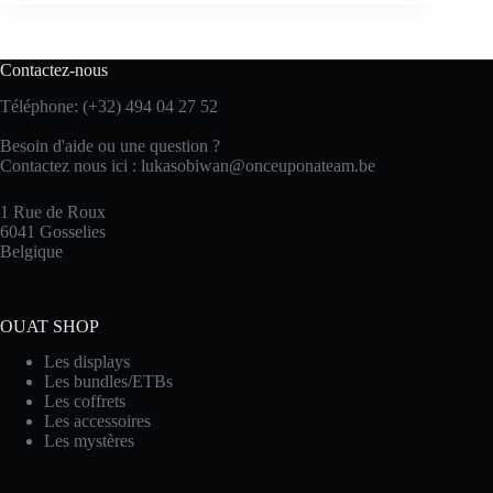
Contactez-nous
Téléphone: (+32) 494 04 27 52
Besoin d'aide ou une question ?
Contactez nous ici :
lukasobiwan@onceuponateam.be
1 Rue de Roux
6041 Gosselies
Belgique
OUAT SHOP
Les displays
Les bundles/ETBs
Les coffrets
Les accessoires
Les mystères