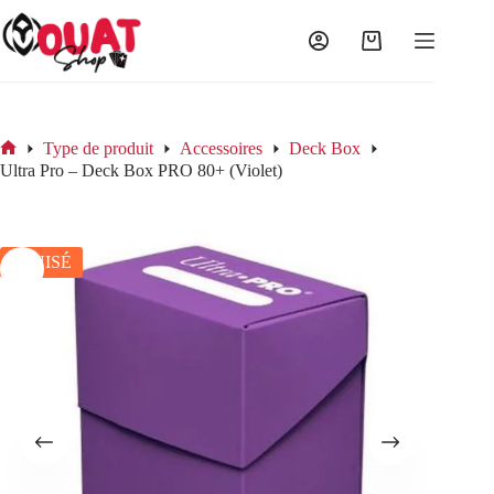
Passer
au
contenu
Panier
d’achat
Type de produit
Accessoires
Deck Box
Accueil
Ultra Pro – Deck Box PRO 80+ (Violet)
ÉPUISÉ