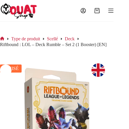
Passer
au
contenu
Panier
d’achat
Type de produit
Scellé
Deck
Accueil
Riftbound : LOL – Deck Rumble – Set 2 (1 Booster) [EN]
ÉPUISÉ