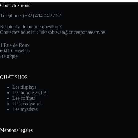
Contactez-nous
Téléphone: (+32) 494 04 27 52
Besoin d'aide ou une question ?
Contactez nous ici :
lukasobiwan@onceuponateam.be
1 Rue de Roux
6041 Gosselies
Belgique
OUAT SHOP
Les displays
Les bundles/ETBs
Les coffrets
Les accessoires
Les mystères
Mentions légales