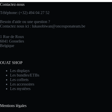
Contactez-nous
Téléphone: (+32) 494 04 27 52
Besoin d'aide ou une question ?
Contactez nous ici :
lukasobiwan@onceuponateam.be
1 Rue de Roux
6041 Gosselies
Belgique
OUAT SHOP
Les displays
Les bundles/ETBs
Les coffrets
Les accessoires
Les mystères
Mentions légales