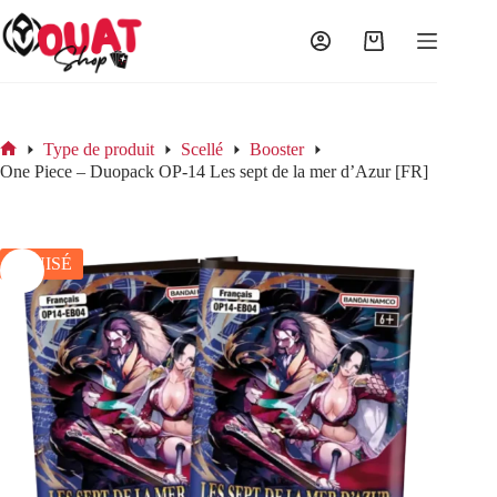
Passer
au
contenu
Panier
d’achat
Type de produit
Scellé
Booster
Accueil
One Piece – Duopack OP-14 Les sept de la mer d’Azur [FR]
ÉPUISÉ