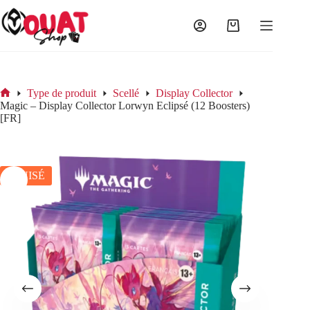
Passer
au
contenu
Panier
d’achat
Type de produit
Scellé
Display Collector
Accueil
Magic – Display Collector Lorwyn Eclipsé (12 Boosters)
[FR]
ÉPUISÉ