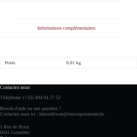
Informations complémentaires
Poids
0,01 kg
Contactez-nous
Téléphone: (+32) 494 04 27 52
Besoin d'aide ou une question ?
Contactez nous ici :
lukasobiwan@onceuponateam.be
1 Rue de Roux
6041 Gosselies