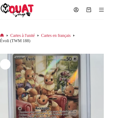
Passer
au
contenu
Panier
d’achat
Cartes à l'unité
Cartes en français
Accueil
Évoli (TWM 188)