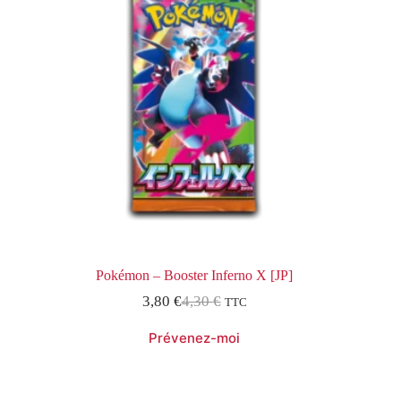
Pokémon – Booster Inferno X [JP]
3,80
€
4,30
€
TTC
Le
Le
prix
prix
initial
actuel
était :
est :
4,30 €.
3,80 €.