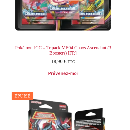
Pokémon JCC – Tripack ME04 Chaos Ascendant (3
Boosters) [FR]
18,90
€
TTC
ÉPUISÉ