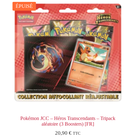
ÉPUISÉ
Pokémon JCC – Héros Transcendants – Tripack
aléatoire (3 Boosters) [FR]
20,90
€
TTC