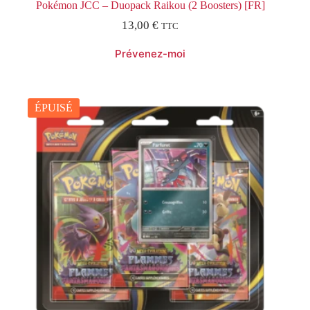
Pokémon JCC – Duopack Raikou (2 Boosters) [FR]
13,00
€
TTC
ÉPUISÉ