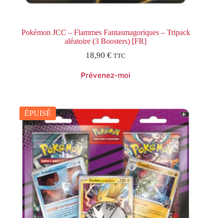
Pokémon JCC – Flammes Fantasmagoriques – Tripack
aléatoire (3 Boosters) [FR]
18,90
€
TTC
ÉPUISÉ