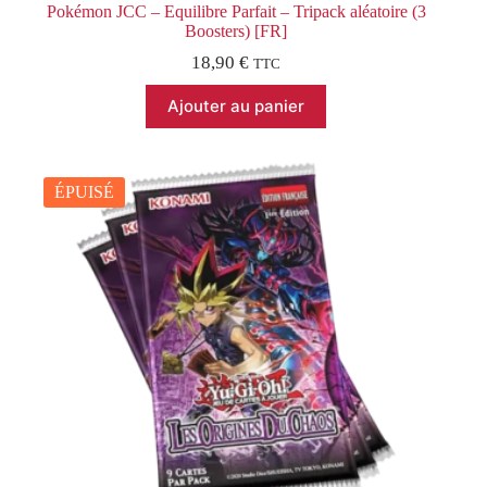
Pokémon JCC – Equilibre Parfait – Tripack aléatoire (3
Boosters) [FR]
18,90
€
TTC
Ajouter au panier
ÉPUISÉ