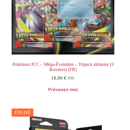
Pokémon JCC – Méga-Évolution – Tripack aléatoire (3
Boosters) [FR]
18,90
€
TTC
ÉPUISÉ