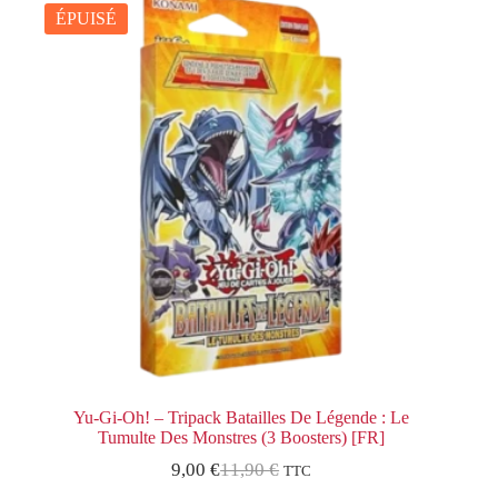
ÉPUISÉ
Yu-Gi-Oh! – Tripack Batailles De Légende : Le
Tumulte Des Monstres (3 Boosters) [FR]
9,00
€
11,90
€
TTC
Le
Le