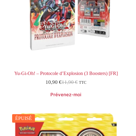
Yu-Gi-Oh! – Protocole d’Explosion (3 Boosters) [FR]
10,90
€
11,90
€
TTC
Le
Le
prix
prix
initial
actuel
était :
est :
11,90 €.
10,90 €.
ÉPUISÉ