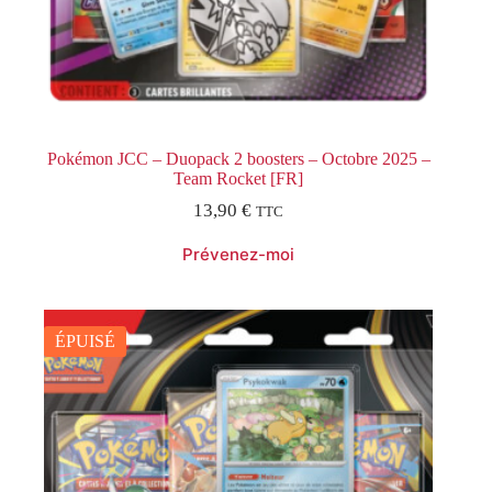
Pokémon JCC – Duopack 2 boosters – Octobre 2025 –
Team Rocket [FR]
13,90
€
TTC
ÉPUISÉ