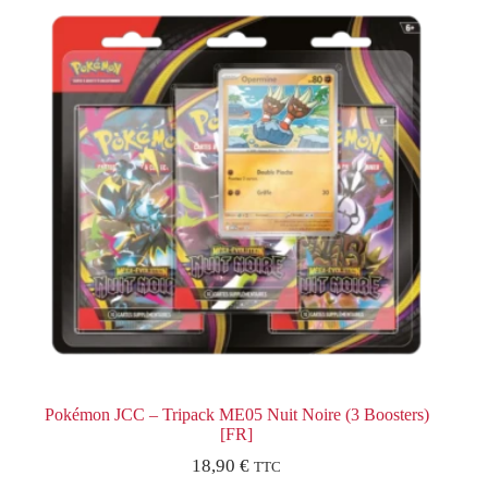
Pokémon JCC – Tripack ME05 Nuit Noire (3 Boosters)
[FR]
18,90
€
TTC