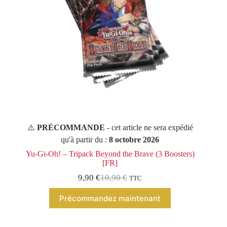
⚠️
PRÉCOMMANDE
- cet article ne sera expédié
qu'à partir du :
8 octobre 2026
Yu-Gi-Oh! – Tripack Beyond the Brave (3 Boosters)
[FR]
9,90
€
10,90
€
TTC
Le
Le
prix
prix
Précommandez maintenant
initial
actuel
était :
est :
10,90 €.
9,90 €.