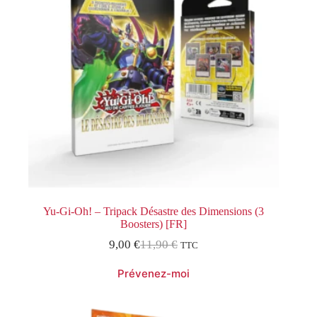
Yu-Gi-Oh! – Tripack Désastre des Dimensions (3
Boosters) [FR]
9,00
€
11,90
€
TTC
Le
Le
prix
prix
initial
actuel
était :
est :
11,90 €.
9,00 €.